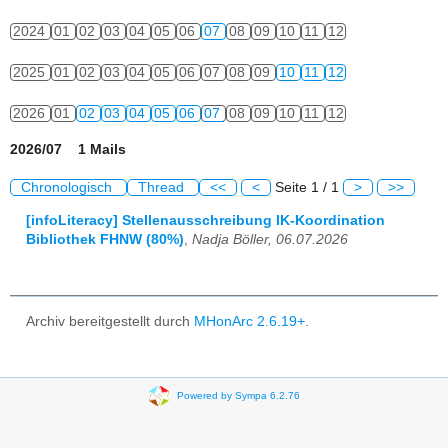
2024
01
02
03
04
05
06
07
08
09
10
11
12
2025
01
02
03
04
05
06
07
08
09
10
11
12
2026
01
02
03
04
05
06
07
08
09
10
11
12
2026/07 1 Mails
Chronologisch
Thread
<<
<
Seite 1 / 1
>
>>
[infoLiteracy] Stellenausschreibung IK-Koordination
Bibliothek FHNW (80%)
,
Nadja Böller, 06.07.2026
Archiv bereitgestellt durch
MHonArc 2.6.19+
.
Powered by Sympa 6.2.76