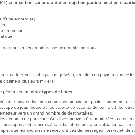
ML
) pour
se tenir au courant d'un sujet en particulier
et pour
parti
s d'une entreprise;
jet;
une promotion;
matique;
inée à organiser les grands rassemblements familiaux;
tes sur Internet : publiques ou privées, gratuites ou payantes, avec ins
dizaine à plusieurs milliers.
gue généralement
deux types de listes
:
s de recevoir des messages sans pouvoir en poster eux-mêmes. Il s'agit
ope du jour, météo du jour, alerte de sécurité du jour, etc.), bulletins 
'un émetteur vers un grand nombre de destinataires.
les abonnés de participer. Ces listes peuvent être modérées ou non m
es messages sont transmis à tous les abonnés après validation par un 
 exemple, que les abonnés ne recevront pas de messages hors-sujet, de 